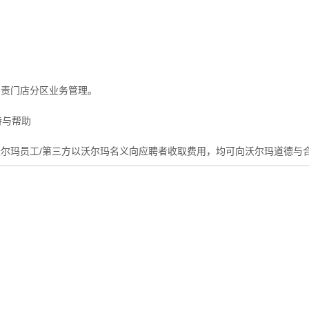
负责门店分区业务管理。
持与帮助
尔玛员工/第三方以沃尔玛名义向应聘者收取费用，均可向沃尔玛道德与