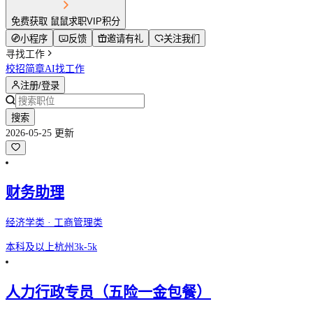
免费获取 鼠鼠求职VIP积分
小程序
反馈
邀请有礼
关注我们
寻找工作
校招简章
AI找工作
注册/登录
搜索
2026-05-25 更新
财务助理
经济学类 · 工商管理类
本科及以上
杭州
3k-5k
人力行政专员（五险一金包餐）