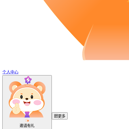
个人中心
更多
邀请有礼