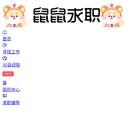
首页
寻找工作
AI自动投
简历中心
求职辅导