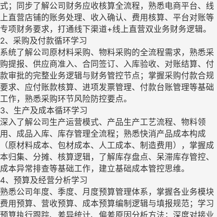
式；同步了解公司财务应收核算全流程，熟悉电商平台、线
上直营店铺的账务处理、收入确认、费用核算、平台对账等
专项财务要求，打通线下渠道+线上直营双业务财务逻辑。
2、采购及付款循环学习
系统了解公司原材料采购、物料采购的全流程需求，熟悉采
购提报、供应商准入、合同签订、入库验收、对账结算、付
款审批的完整业务逻辑与财务管控节点；掌握采购付款合规
要求、应付账款核算、进项发票管理、付款台账管理等基础
工作，熟悉采购环节风险防控要点。
3、生产及成本循环学习
深入了解公司生产运营模式、产品生产工艺流程、物料领
用、成品入库、库存管理全流程；熟悉快消产品成本构成
（原材料成本、包材成本、人工成本、制造费用），掌握成
本归集、分摊、核算逻辑，了解库存盘点、呆滞库存管控、
成本异常排查等基础工作，建立基础成本管控思维。
4、预算及经营分析学习
熟悉公司年度、季度、月度预算管理体系，掌握各业务模块
费用预算、营收预算、成本预算编制逻辑与填报规范；学习
预算执行跟踪、差异统计、偏差原因分析方法；深度对接业