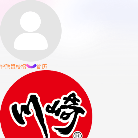
智聘鼠
校招
简历