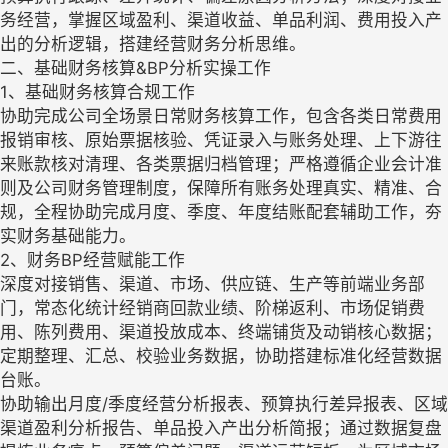
务经营，掌握区域盈利、渠道收益、单品利润、费用投入产
出的分析逻辑，搭建经营财务分析思维。
二、基础财务核算&BP分析实操工作
1、基础财务核算合规工作
协助完成公司全场景日常财务核算工作，包含各类日常费用
报销审核、原始票据核验、凭证录入与账务处理、上下游往
来账款核对清理、各类票据归档管理；严格遵循企业会计准
则及公司财务管理制度，保障所有账务处理真实、精准、合
规，全程协助完成月度、季度、年度结账配套辅助工作，夯
实财务基础能力。
2、财务BP经营赋能工作
深度对接销售、渠道、市场、供应链、生产等前端业务部
门，常态化统计经销商回款业绩、阶梯返利、市场促销费
用、陈列费用、渠道投放成本、终端铺货及动销核心数据；
定期整理、汇总、校验业务数据，协助搭建标准化经营数据
台账。
协助输出月度/季度经营分析报表、预算执行差异报表、区域
渠道盈利分析报告、单品投入产出分析简报；通过数据复盘