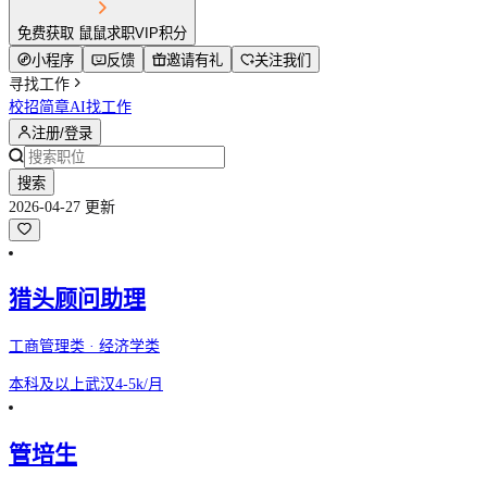
免费获取 鼠鼠求职VIP积分
小程序
反馈
邀请有礼
关注我们
寻找工作
校招简章
AI找工作
注册/登录
搜索
2026-04-27 更新
猎头顾问助理
工商管理类 · 经济学类
本科及以上
武汉
4-5k/月
管培生