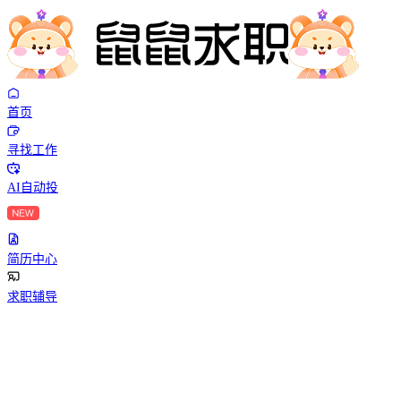
首页
寻找工作
AI自动投
简历中心
求职辅导