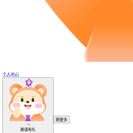
个人中心
更多
邀请有礼