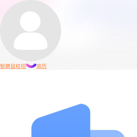
智聘鼠
校招
简历