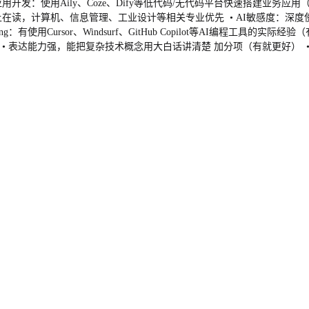
开发：使用Aily、Coze、Dify等低代码/无代码平台快速搭建业务应用
以上在读，计算机、信息管理、工业设计等相关专业优先 • AI敏感度：深度
be coding：有使用Cursor、Windsurf、GitHub Copilot等AI
 • 表达能力强，能把复杂技术概念用大白话讲清楚 加分项（有就更好） •