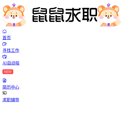
首页
寻找工作
AI自动投
简历中心
求职辅导