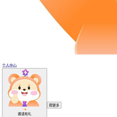
个人中心
更多
邀请有礼