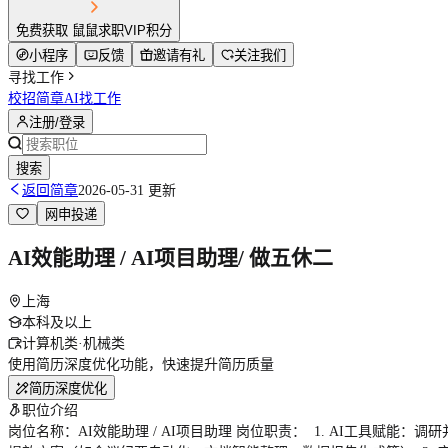
免费获取 鼠鼠求职VIP积分
小程序
反馈
邀请有礼
关注我们
寻找工作
校招简章
AI找工作
注册/登录
搜索
返回简章
2026-05-31 更新
网申投递
AI效能助理 / AI项目助理/ 做五休二
上海
本科及以上
计算机类·机械类
使用简历深度优化功能，快速提升简历质量
简历深度优化
职位介绍
岗位名称：AI效能助理 / AI项目助理 岗位职责： 1. AI工具赋能：调研并引