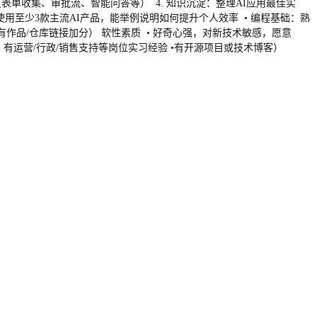
（表单收集、审批流、智能问答等） 4. 知识沉淀：整理AI应用最佳实
使用至少3款主流AI产品，能举例说明如何提升个人效率 • 编程基础：熟
编程工具的实际经验（有作品/仓库链接加分） 软性素质 • 好奇心强，对新技术敏感，愿意
 有运营/行政/销售支持等岗位实习经验 •有开源项目或技术博客）