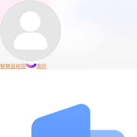
智聘鼠
校招
简历