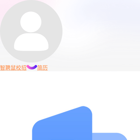
智聘鼠
校招
简历