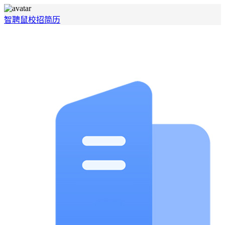
智聘鼠
校招
简历