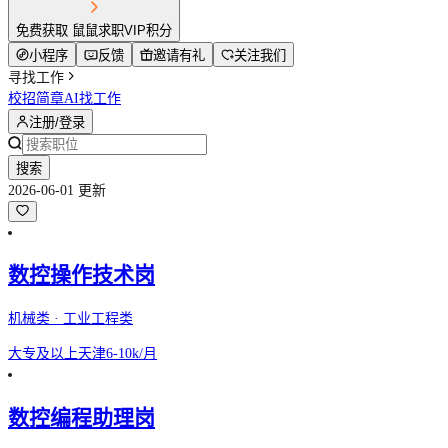
免费获取 鼠鼠求职VIP积分
小程序
反馈
邀请有礼
关注我们
寻找工作
校招简章
AI找工作
注册/登录
搜索
2026-06-01 更新
数控操作技术岗
机械类 · 工业工程类
大专及以上
天津
6-10k/月
数控编程助理岗