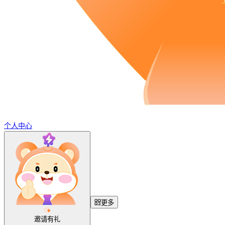
个人中心
更多
邀请有礼