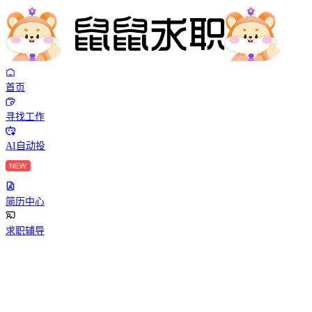
首页
寻找工作
AI自动投
简历中心
求职辅导