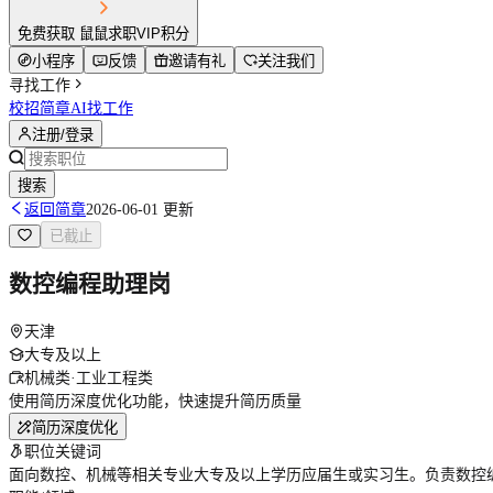
免费获取 鼠鼠求职VIP积分
小程序
反馈
邀请有礼
关注我们
寻找工作
校招简章
AI找工作
注册/登录
搜索
返回简章
2026-06-01 更新
已截止
数控编程助理岗
天津
大专及以上
机械类·工业工程类
使用简历深度优化功能，快速提升简历质量
简历深度优化
职位关键词
面向数控、机械等相关专业大专及以上学历应届生或实习生。负责数控