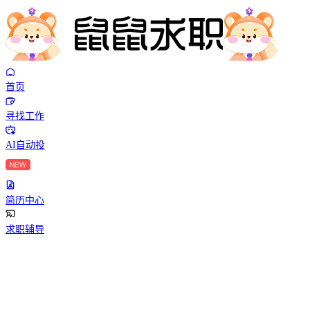
首页
寻找工作
AI自动投
简历中心
求职辅导