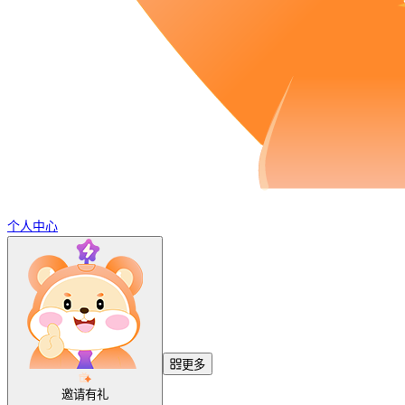
个人中心
更多
邀请有礼