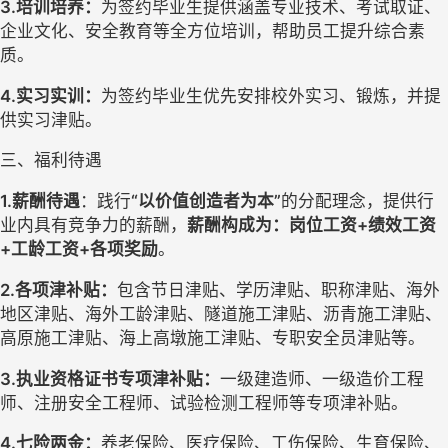
3.培训培养：
为签约毕业生提供涵盖专业技术、考试取证、
企业文化、安全教育等全方位培训，帮助员工提升综合素
质。
4.实习实训：
为签约毕业生优先安排校外实习、锻炼，并提
供实习津贴。
三、
福利待遇
1.
薪酬待遇
：
践行
“以价值创造者为本”
的分配理念，
提供行
业内具有竞争力的薪酬，
薪酬构成为：
岗位工资
+绩效工资
+工龄工资+各项奖励
。
2
.各项津补贴：
包含节日津贴、学历津贴、职称津贴、海外
地区津贴、海外工龄津贴、隧道施工津贴、沥青施工津贴、
高原施工津贴
、海上高墩施工津贴、
专职安全员津贴等。
3
.执业资格证书专项津补贴：
一级建造师、一级造价工程
师、注册安全工程师、试验检测工程师等专项津补贴。
4
.七险两金：
养老保险、医疗保险、工伤保险、生育保险、