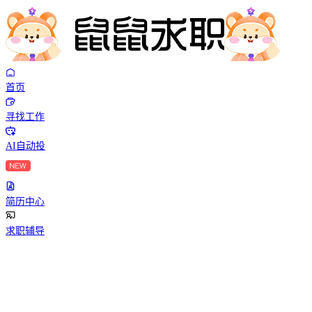
首页
寻找工作
AI自动投
简历中心
求职辅导