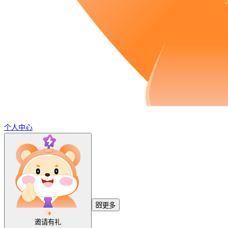
个人中心
更多
邀请有礼