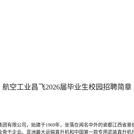
航空工业
昌飞
202
6
届毕业生
校园
招聘简章
集团有限公司，始建于
1969年，坐落在闻名中外的瓷都江西省
骨干企业。亚洲最大运输直升机和中国第一款专用武装直升机均