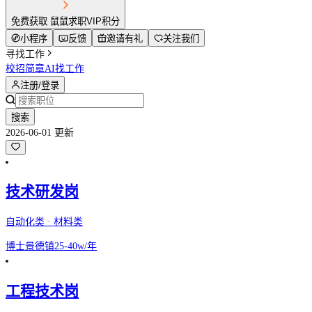
免费获取 鼠鼠求职VIP积分
小程序
反馈
邀请有礼
关注我们
寻找工作
校招简章
AI找工作
注册/登录
搜索
2026-06-01 更新
技术研发岗
自动化类 · 材料类
博士
景德镇
25-40w/年
工程技术岗