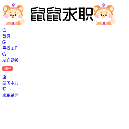
首页
寻找工作
AI自动投
简历中心
求职辅导