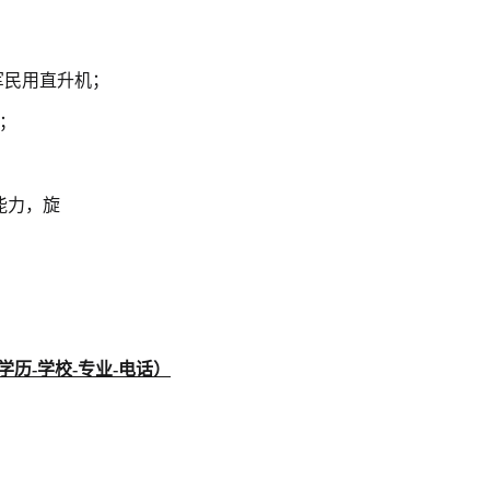
等军民用直升机；
名；
能力，旋
学历-学校-专业-电话）