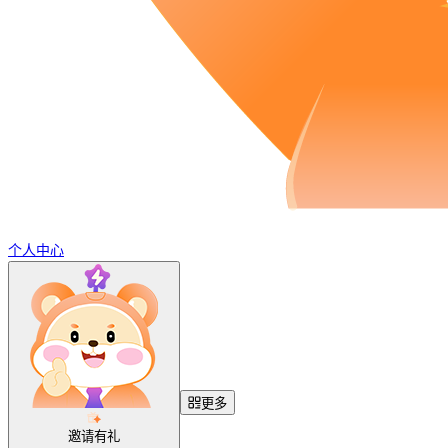
个人中心
更多
邀请有礼