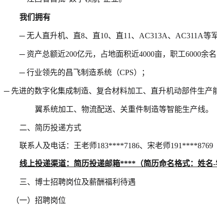
我们拥有
─ 无人直升机、直8、直10、直11、AC313A、AC311A
─ 资产总额近200亿元，占地面积近4000亩，职工6000余
─ 行业领先的昌飞制造系统（CPS）；
─ 先进的数字化集成制造、复合材料加工、直升机动部件生产
翼系统加工、物流配送、关重件制造等智能生产线。
二、
简历投递方式
联系
人及电话：
王老师
183****7186、
宋
老师
191****8769
线上投递
渠道
：
简历投递
邮箱
****（简历命名格式：姓名-
三、博士招聘岗位及薪酬福利待遇
（
一）招聘岗位