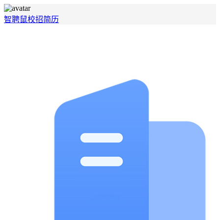
智聘鼠
校招
简历