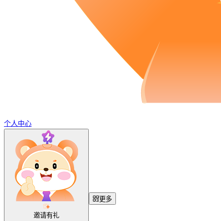
个人中心
更多
邀请有礼