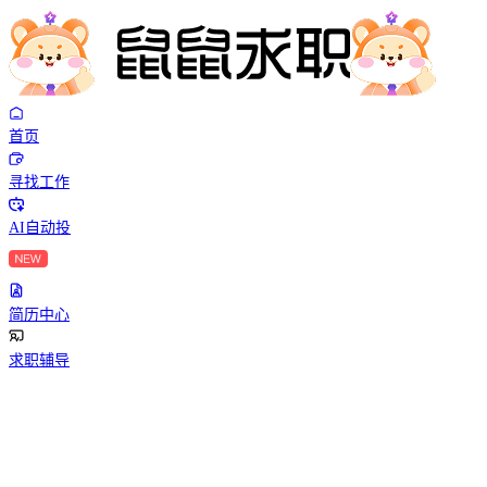
首页
寻找工作
AI自动投
简历中心
求职辅导