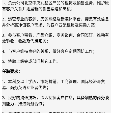
1、负责公司
北京中央别墅区
产品的
租赁及
销售
业务
，维护原
有客户关系并拓展新的销售
渠道和
商机；
2、
运营专业的客源、房源网络及新媒体平台，
搜集有效信息
并分析
高净值
客户需求，
为客户匹配租赁及买卖
方案；
3
、参与
客户带看、产品介绍、
商务谈判、合同签订，推动有
效验收、收款及售后服务；
4
、与客户维持良好的关系，做好客户定期回访工作；
5
、协助上级完成部门其它工作。
任职要求：
1、本科及以上学历，市场营销
、
工商管理、国际经济与贸
易、商务英语
专业者优先；
2、良好的沟通技巧，深入挖掘客户信息，具备娴熟的商务谈
判能力，推进商务合作；