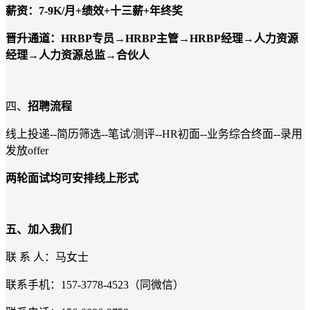
薪资：
7-9K/月+绩效+十三薪+年终奖
晋升通道：
HRBP专员→HRBP主管→HRBP经理→人力资源
经理→人力资源总监→合伙人
四、
招聘流程
线上投递
-
-
简历筛选
-
-
笔试
/
测评
-
-HR初面
-
-业务综合终面
-
-录用
发放
offer
两轮面试均可安排线上形式
五、
加入我们
联
系
人：
马女士
联系手机：
15
7
-
3778
-
4523
（
同
微信）