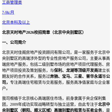
工商管理类
7-9k/月
北京
本科及以上
北京天时地产
2026校招简章
（
北京中央别墅区
）
一、公司简介
北京天时佳阁房地产投资顾问有限公司，是一家服务于北京中
央别墅区的高端涉外型的专业性房地产服务公司，主要从事高
端房地产服务，包括二级别墅市场的房地产项目代理服务、房
地产项目投资及策划服务，与
保利、龙湖等顶级开发商
建立长
期友好的合作关系，服务过
奔驰、宝马、三星、普华永道
等
公
司，
专注高端住宅租赁与交易服务，服务高净值家庭与企业客
户
。
我司根植
于
北京核心高端居住市场，前身
隶属于央企保利集
团，
2009年成功实现战略转型与独立运营，自此专注于
北京中
央别墅区（
朝阳
、
顺义
区域）高端别墅的租赁与买卖业务
，是