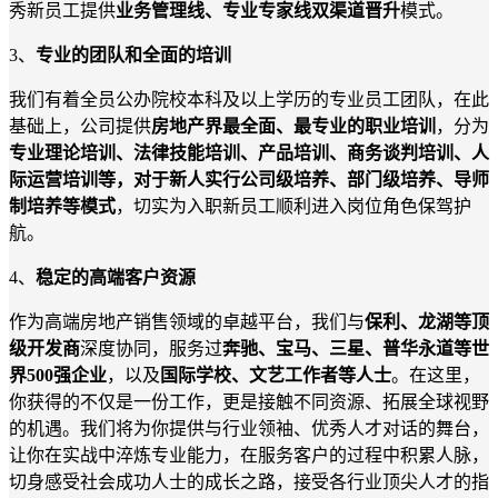
秀新员工提供
业务管理线、专业专家线双渠道晋升
模式。
3、
专业的团队和全面的培训
我们有着
全员公办院校
本科及
以上学历
的专业员工团队，在此
基础上，公司提供
房地产界最
全面、最
专业的职业培训
，分为
专业理论培训
、
法律
技能培训
、
产品培训、商务谈判培训、人
际运营培训等
，
对于新人实行公司级培养、部门级培养、导师
制培养等模式
，
切实为入职新员工顺利进入岗位角色保驾护
航。
4、
稳定的高端
客户
资源
作为
高端
房地产销售领域的卓越平台，我们与
保利、
龙湖
等顶
级开发商
深度协同，服务过
奔驰、宝马、三星、普华永道等世
界
500强企业
，以及
国际
学
校
、
文艺工作者等
人士
。在这里，
你获得的不仅是一份工作，更是接触
不同
资源、拓展全球视野
的机遇。我们将为你提供与行业领袖
、
优秀人才
对话的舞台，
让你在实战中淬炼专业能力，在服务客户的过程中积累人脉
，
切身感受社会成功人士的成长之路，接受
各行业顶尖人才
的指