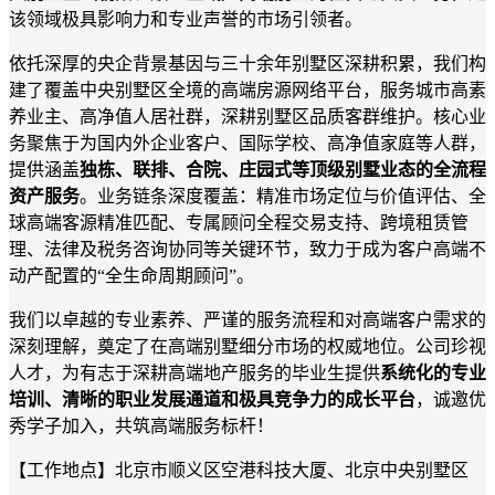
该领域极具影响力和专业声誉的市场引领者。
依托深厚的央企背景基因与
三十余年别墅区
深耕积累，我们构
建了覆盖中央别墅区全境的高端房源网络
平台
，
服务
城市高素
养业主、高净值人居社群
，深耕别墅区品质客群维护
。核心业
务聚焦于为国内外企业
客户
、
国际学校、
高净值家庭
等人群，
提供涵盖
独栋、联排、合院
、
庄园式
等顶级别墅业态的全流程
资产服务
。业务链条深度覆盖：精准市场定位与价值评估、全
球高端客源精准匹配、专属顾问全程交易支持、跨境租赁管
理、法律及税务咨询协同等关键环节，致力于成为客户高端不
动产配置的
“全生命周期
顾问
”
。
我们以卓越的专业素养、严谨的服务流程和对
高端客户
需求的
深刻理解，奠定了在高端别墅细分市场的权威地位。公司珍视
人才，为有志于深耕高端地产服务的毕业生提供
系统化的专业
培训、清晰的职业发展通道和极具竞争力的成长平台
，诚邀优
秀学子加入，共筑高端服务标杆
！
【工作地点】
北京市顺义区空港科技大厦、北京中央别墅区