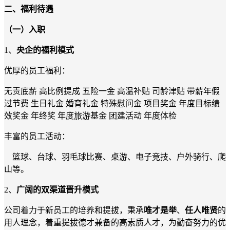
二、福利待遇
（一）
入职
1、
央企的福利模式
优厚
的员工
福利：
无责
底薪
高
比例
提成
五险一金
高温补贴
司龄津贴
带薪年假
过节费
生日礼金
婚育礼金
特殊慰问金
项目奖金
年度目标绩
效奖金
年终奖
年度旅游基金
团建活动
年度体检
丰富的员工活动：
篮球、
台球
、羽毛球比赛、
桌游、
电子竞技
、
户外骑行、爬
山等。
2、
广阔的
双
渠道
晋升模式
公司着
力于
新员工的培养和提拔，秉承
唯才是举
、
任人唯贤
的
用人理念，着重提拔德才兼备的高素质人才，为勤奋努力的优