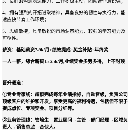
3
、良好的沟通表达能力，工作积极主动，团队合作意识强；
4
、拥有强烈的开拓进取精神，
具备良好的韧性与执行力，能
适应快节奏工作环境；
5
、思维敏捷，具备敏锐的市场洞察能力、较强的学习能力及
可塑性。
薪资：基础薪资
7-9k/月+绩效提成+奖金补贴+年终奖
一人一薪，综合薪资
15-25k/月,业绩奖金多劳多得，上不封顶
晋升通道：
①专业专家线：超额完成每年业绩指标，自动晋级，负责公司
顶级客户的维护和开发，
享受更高的
福利待遇，包括但不限于
提成点位、专项奖金
、
项目分红
等。
②业务管理线：管培生
→
置业顾问
→
主管
→
部门经理
→
区域负
责人
→
销售总监
→
合伙人。