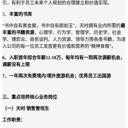
引，有利于员工未来个人规划的合理建立和价值实现
。
5、
丰富的书库
“书中自有黄金屋，书中自有颜如玉”，天时拥有
业内
所需的
最
丰富的书籍资源
，
心理学、行为学、管理学、历史学、社会
学、博弈论、商务谈判、人力资源、领导力等各类书籍，
为进
入公司的每一位员工发放更有价值和营养的
“精神食粮”。
6
、入职首年综合年薪
1
2
-1
8
万，
每年均有一到两次
调薪
机会
，
调薪没有上限
7
、一年两次免费境内
/境外旅游机会；优秀员工出国游
三、重点培养核心业务岗位
（一）
天时
销售
管培生
工作职责：