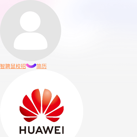
智聘鼠
校招
简历