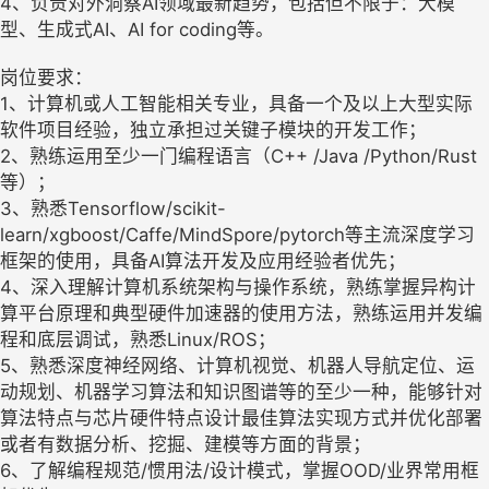
4、负责对外洞察AI领域最新趋势，包括但不限于：大模
型、生成式AI、AI for coding等。
岗位要求：
1、计算机或人工智能相关专业，具备一个及以上大型实际
软件项目经验，独立承担过关键子模块的开发工作；
2、熟练运用至少一门编程语言（C++ /Java /Python/Rust
等）；
3、熟悉Tensorflow/scikit-
learn/xgboost/Caffe/MindSpore/pytorch等主流深度学习
框架的使用，具备AI算法开发及应用经验者优先；
4、深入理解计算机系统架构与操作系统，熟练掌握异构计
算平台原理和典型硬件加速器的使用方法，熟练运用并发编
程和底层调试，熟悉Linux/ROS；
5、熟悉深度神经网络、计算机视觉、机器人导航定位、运
动规划、机器学习算法和知识图谱等的至少一种，能够针对
算法特点与芯片硬件特点设计最佳算法实现方式并优化部署
或者有数据分析、挖掘、建模等方面的背景；
6、了解编程规范/惯用法/设计模式，掌握OOD/业界常用框