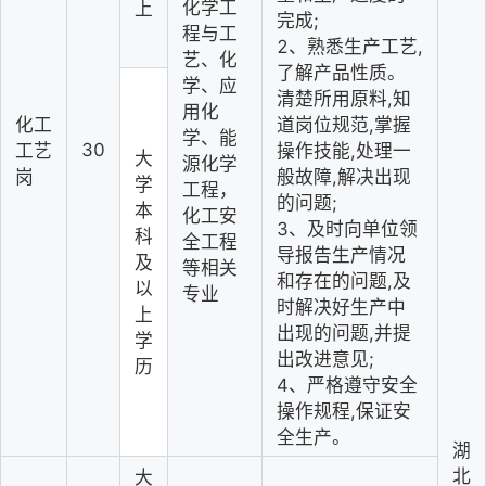
化学工
上
完成;
程与工
2、熟悉生产工艺,
艺、化
了解产品性质。
学、应
清楚所用原料,知
用化
化工
道岗位规范,掌握
学、能
30
工艺
操作技能,处理一
大
源化学
岗
般故障,解决出现
学
工程，
的问题;
本
化工安
3、及时向单位领
科
全工程
导报告生产情况
及
等相关
和存在的问题,及
以
专业
时解决好生产中
上
出现的问题,并提
学
出改进意见;
历
4、严格遵守安全
操作规程,保证安
全生产。
湖
北
大