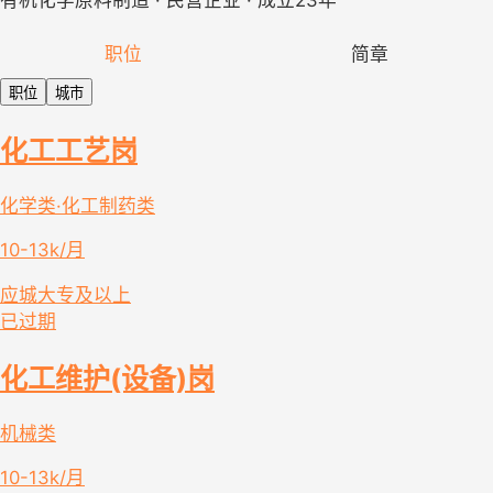
有机化学原料制造 · 民营企业 · 成立23年
职位
简章
职位
城市
化工工艺岗
化学类·化工制药类
10-13k/月
应城
大专及以上
已过期
化工维护(设备)岗
机械类
10-13k/月