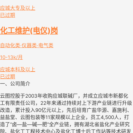
应城
大专及以上
已过期
化工维护(电仪)岗
自动化类·仪器类·电气类
10-13k/月
应城
本科及以上
已过期
一、公司简介
云图控股于2003年收购应城联碱厂，并成立应城市新都化
工有限责任公司，22年来通过持续对上下游产业链进行升级
改造，累计投入90亿元以上，先后培育广盐华源、嘉施利、
益盐堂、云图包装等11家规模以上企业，员工4,500人，打
造了“卤—盐—碱—肥”全产业链，拥有湖北省盐化产业研究
院、盐化工工程技术中心及盐化工博士后工作站等技术研发