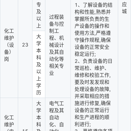
应
专
1、了解设备的结
城
及
构和性能,熟悉并
过程装
以
掌握所负责的生
备与控
上
产设备的操作和
化工
制工
使用方法,严格遵
大
维护
程、机
守操作规程,确保
学
23
（设
械设计
设备的正常安全
本
备）
及其自
稳定运行;
科
岗
动化等
2、负责设备的日
及
相关专
常巡检、维护、
以
业
维修和校验工作,
上
要及时发发现和
学
处理设备的故障,
历
并采取相应的措
施进行修复,确保
大
电气工
设备的正常运行
学
程及其
和生产进程的顺
化工
本
自动
利进行;
维护
科
化、自