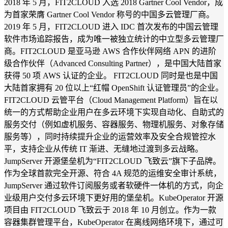
2018 年 5 月，FIT2CLOUD 入选 2018 Gartner Cool Vendor，成
为首家荣膺 Gartner Cool Vendor 称号的中国多云管理厂商。
2019 年 5 月，FIT2CLOUD 进入 IDC 首次发布的中国云管理
软件市场追踪报告，成为唯一被独立统计的中立型多云管理厂
商。FIT2CLOUD 是亚马逊 AWS 合作伙伴网络 APN 的进阶
级合作伙伴（Advanced Consulting Partner），是中国大陆首家
获得 50 项 AWS 认证的企业。 FIT2CLOUD 同时是也是中国
大陆首家拥有 20 位以上“红帽 OpenShift 认证管理员”的企业。
FIT2CLOUD 云管平台（Cloud Management Platform）旨在以
统一的方式帮助企业用户在多云环境下实现自动化、自助式的
服务交付（例如虚机服务、容器服务、物理机服务、对象存储
服务等），同时持续提升企业的运营效率及安全合规管控水
平，支持企业从传统 IT 渐进、无缝地过渡到多云战略。
JumpServer 开源堡垒机为“FIT2CLOUD 飞致云”旗下子品牌。
作为全球首款完全开源、符合 4A 规范的运维安全审计系统，
JumpServer 通过软件订阅服务或者软硬件一体机的方式，向企
业级用户交付多云环境下更好用的堡垒机。KubeOperator 开源
项目由 FIT2CLOUD 飞致云于 2018 年 10 月创立。作为一款
容器集群管理平台，KubeOperator 在离线网络环境下，通过可