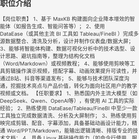
职位介绍
【岗位职责】 1、基于 MaxKB 构建面向企业降本增效的智
能体（如报告生成、智能问答等）； 2、使用
DataEase（或其他主流 BI 工具如 Tableau/FineBI ）完成多
源数据整合、清洗及分析，设计并制作仪表盘/数据大屏；
3、能够将智能体构建、数据可视化分析中的技术选型、设
计思路、避坑指南等，整理为结构化文档
（Word/Markdown）或视频教程； 4、能够使用剪映等工
具剪辑操作演示视频，搭配字幕、动画效果提升可读性，并
通过B站、抖音等渠道发布； 5、能够与技术团队深度沟
通，挖掘技术亮点与产品价值，转化为面向社区用户的教学
视频或文档。 【任职要求】 1、熟悉国内外主流大模型（如
DeepSeek、Qwen、OpenAI等），有使用 AI 工具的实际
经验； 2、熟练使用 DataEase/Tableau/FineBI 中至少一款
工具独立完成数据清洗、分析及大屏制作； 3、熟练使用剪
映完成剪辑、配音、字幕添加，具备基础动画设计能力，精
通 Word/PPT/Markdown，能输出逻辑清晰、排版专业的技
术文档； 4、具备 Linux 基础操作能力（如命令行使用、服