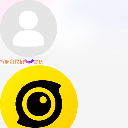
智聘鼠
校招
简历