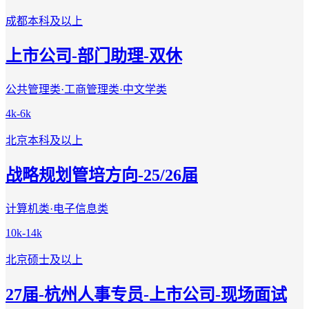
成都
本科及以上
上市公司-部门助理-双休
公共管理类·工商管理类·中文学类
4k-6k
北京
本科及以上
战略规划管培方向-25/26届
计算机类·电子信息类
10k-14k
北京
硕士及以上
27届-杭州人事专员-上市公司-现场面试