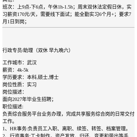
班次：上9点-下6点，午休1h-1.5h；周末双休法定假日休，实
习薪资170元/天，需要线下面试；能全勤实习6个月+；要求7
月1日到岗；
行政专员/助理（双休 早九晚六）
工作城市：武汉
薪资：4k-5k
学历要求：本科,硕士,博士
岗位性质：实习
岗位描述：
面向2027年毕业生招聘；
职位描述:
负责综合服务平台业务办理，完成共享服务综合岗的日常交付
工作。
1、HR事务:负责员工入职、离职、续签、转签、档案管理。
2、行资事务:工卡制作，资产发放、归还、变更和带出等手