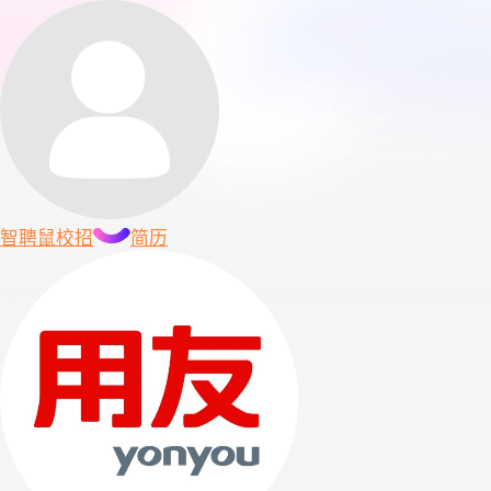
智聘鼠
校招
简历