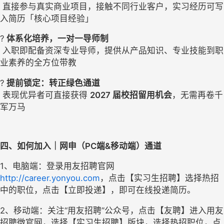
 直接参与真实商业项目，接触不同行业客户，实习经历可写
入简历「核心项目经验」
? 
体系化培养，一对一导师制
 入职即配备资深专业导师，提供从产品知识、专业技能到职
业素养的全方位带教
? 
提前锁定：转正绿色通道
 表现优异者可直接获得 
2027 届校招留用机会
，无需再卷千
军万马
四、如何加入｜网申（PC端&移动端）通道
1、电脑端：登录用友招聘官网 
http://career.yonyou.com
，点击【实习生招聘】选择热招
中的职位，点击【立即投递】，即可在线投递简历。
2、移动端：关注“用友招聘”公众号，点击【友聘】进入用友
招聘微官网，选择【实习生招聘】版块，选择热招职位，点