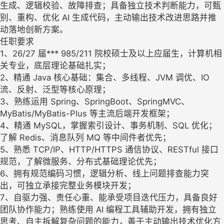
生成、逻辑校验、故障排查；具备独立技术判断能力，可甄
别、重构、优化 AI 生成代码，主动输出技术改进思路并推
动落地创新方案。
任职要求
1、26/27 届*** 985/211 院校硕士及以上应届生，计算机相
关专业，底层理论基础扎实；
2、精通 Java 核心基础：集合、多线程、JVM 调优、IO
流、反射、泛型等核心原理；
3、熟练运用 Spring、SpringBoot、SpringMVC、
MyBatis/MyBatis-Plus 等主流后端开发框架；
4、精通 MySQL，掌握索引设计、事务机制、SQL 优化；
了解 Redis、消息队列 MQ 等中间件者优先；
5、熟悉 TCP/IP、HTTP/HTTPS 通信协议、RESTful 接口
规范，了解微服务、分布式基础理论优先；
6、拥有规范编码习惯，逻辑分析、线上问题排查能力突
出，可独立承接完整业务模块开发；
7、自驱力强、责任心重、能承受项目迭代压力，具备良好
团队协作能力；熟练使用 AI 编程工具辅助开发，拥有独立
思考、自主拆解复杂问题的能力，善于主动输出技术优化方