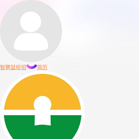
智聘鼠
校招
简历