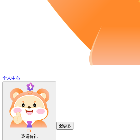
个人中心
更多
邀请有礼