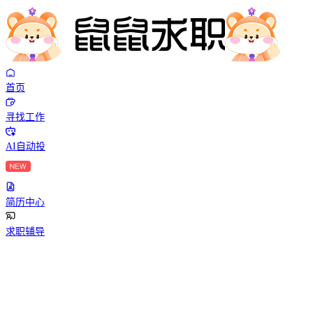
首页
寻找工作
AI自动投
简历中心
求职辅导