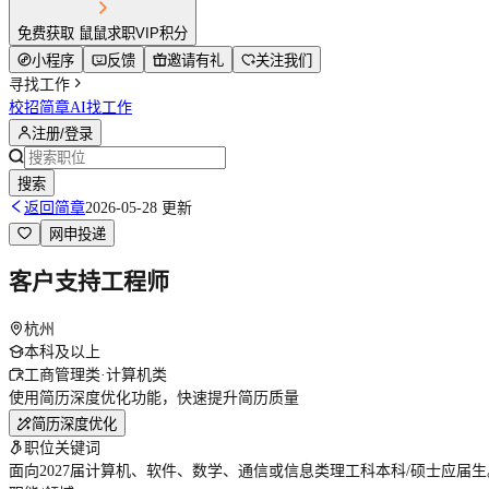
免费获取 鼠鼠求职VIP积分
小程序
反馈
邀请有礼
关注我们
寻找工作
校招简章
AI找工作
注册/登录
搜索
返回简章
2026-05-28 更新
网申投递
客户支持工程师
杭州
本科及以上
工商管理类·计算机类
使用简历深度优化功能，快速提升简历质量
简历深度优化
职位关键词
面向2027届计算机、软件、数学、通信或信息类理工科本科/硕士应