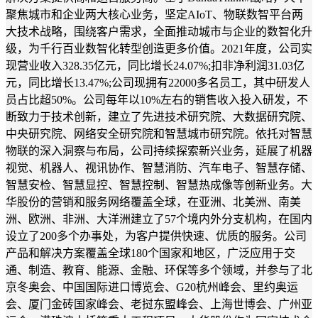
聚焦城市和企业两大核心业务，坚定AIoT、物联数智平台两
大技术战略，围绕客户需求，全面推动城市与企业的数智化升
级，为千行百业数智化转型创造更多价值。2021年度，公司实
现营业收入328.35亿元，同比增长24.07%;扣非净利润31.03亿
元，同比增长13.47%;公司现拥有22000多名员工，其中研发人
员占比超50%。公司每年以10%左右的销售收入投入研发，不
断致力于技术创新，建立了先进技术研究院、大数据研究院、
中央研究院、网络安全研究院和智慧城市研究院。依托对智慧
物联的深入洞察与布局，公司持续探索新兴业务，延展了机器
视觉、机器人、视讯协作、智慧消防、汽车电子、智慧存储、
智慧安检、智慧显控、智慧控制、智慧热成像等创新业务。大
华股份的营销和服务网络覆盖全球，在亚洲、北美洲、南美
洲、欧洲、非洲、大洋洲建立了57个境内外分支机构，在国内
设立了200多个办事处，为客户提供快速、优质的服务。公司
产品和解决方案覆盖全球180个国家和地区，广泛应用于交
通、制造、教育、能源、金融、环保等多个领域，并参与了北
京冬奥会、中国国际进口博览会、G20杭州峰会、里约奥运
会、厦门金砖国家峰会、老挝东盟峰会、上海世博会、广州亚