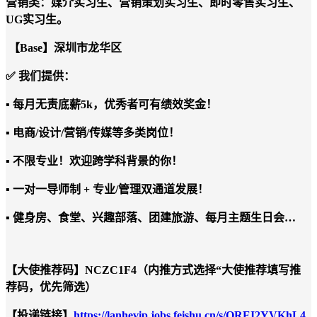
营销类：媒介实习生、营销策划实习生、即时零售实习生、
UG实习生。
【Base】深圳市龙华区
✅ 我们提供：
▪ 每月无责底薪5k，优秀者可有绩效奖金！
▪ 电商/设计/营销/传媒等多类岗位！
▪ 不限专业！欢迎跨学科背景的你！
▪ 一对一导师制 + 专业/管理双通道发展！
▪ 健身房、食堂、兴趣部落、团建旅游、每月主题生日会…
【大使推荐码】NCZC1F4（内推方式选择“大使推荐填写推
荐码，优先筛选）
【
投递链接
】
https://lanhevip.jobs.feishu.cn/s/OREI2YVKhL4