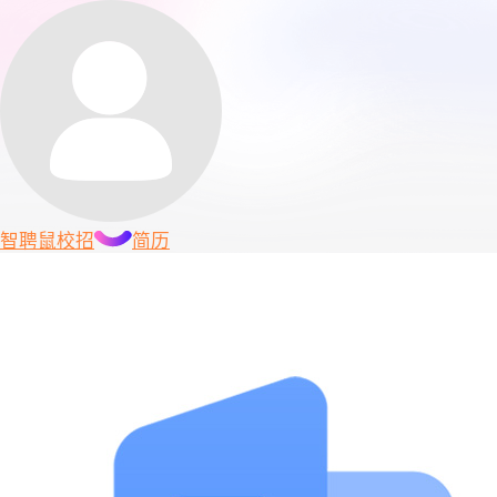
智聘鼠
校招
简历