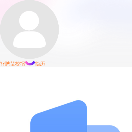
智聘鼠
校招
简历