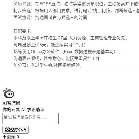
简历寻源：在BOSS直聘、猎聘等渠道发布职位，主动搜索并下载
初步筛选：根据用人部门要求，进行电话/线上初筛，判断候选人
面试协调：沟通面试官与候选人的时间
任职要求
本科及以上学历在校生 27届 人力资源、工商管理专业优先；
每周出勤至少5天，能连续实习2个月；
熟练使用Office办公软件（Excel数据透视表是基本功）；
沟通表达顺畅，性格耐心，能接受重复性工作
加分项：有过学生会/社团招新经验，
AI智聘鼠
你的专属 AI 求职助理
深度分析
剩余
0