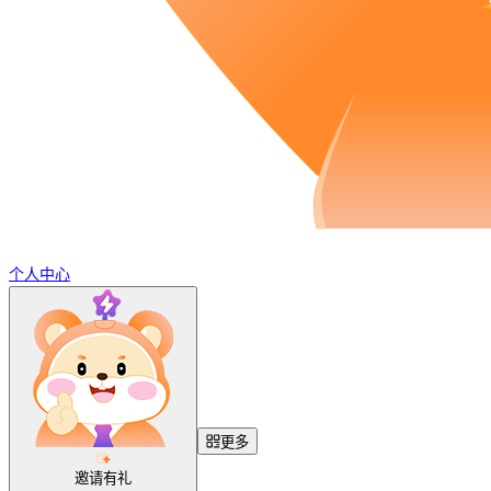
个人中心
更多
邀请有礼