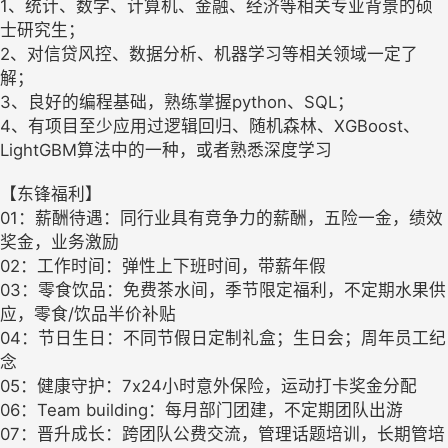
1、统计、数学、计算机、金融、经济等相关专业背景的硕
士研究生；
2、对信贷风控、数据分析、机器学习等相关领域一定了
解；
3、良好的编程基础，熟练掌握python、SQL；
4、有项目至少应用过逻辑回归、随机森林、XGBoost、
LightGBM算法中的一种，或者熟悉深度学习
【东锋福利】
01：薪酬待遇：同行业具有竞争力的薪酬，五险一金，绩效
奖金，业务激励
02：工作时间：弹性上下班时间，带薪年假
03：零食饮品：免费茶水间，季节限定福利，不定期水果供
应，零食/饮品半价补贴
04：节日生日：不同节假日定制礼盒；生日会；周年员工纪
念
05：健康守护：7x24小时意外保险，运动打卡奖金分配
06：Team building：每月部门团建，不定期团队出游
07：晋升成长：跨团队公费交流，管理话题培训，长期管培