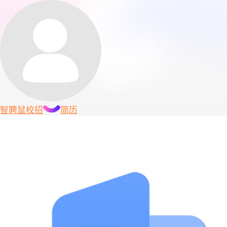
智聘鼠
校招
简历