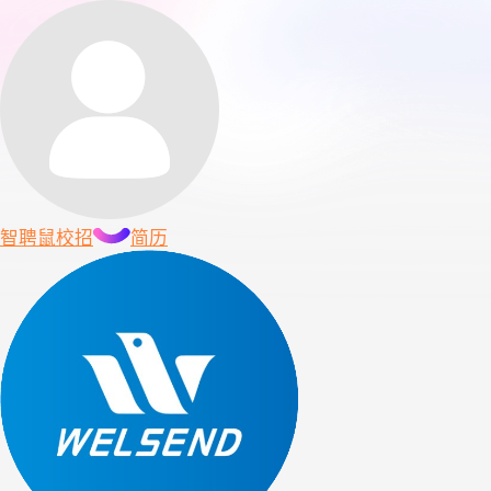
智聘鼠
校招
简历