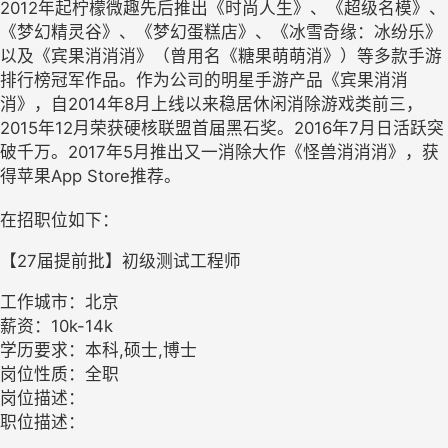
2012年起柠檬微趣先后推出《时尚人生》、《超级名模》、
《梦幻精灵谷》、《梦幻蛋糕店》、《冰雪奇缘：冰纷乐》
以及《宾果消消消》（曾用名《糖果萌萌消》）等多款手游
排行榜冠军作品。作为公司的明星手游产品《宾果消消
消》，自2014年8月上线以来稳居休闲消除游戏类前三，
2015年12月荣获硬核联盟首届黑石奖。2016年7月日活跃突
破千万。2017年5月推出又一消除大作《怪兽消消消》，获
得苹果App Store推荐。
在招职位如下：
【27届提前批】初级测试工程师
工作城市：北京
薪资：10k-14k
学历要求：本科,硕士,博士
岗位性质：全职
岗位描述：
职位描述：