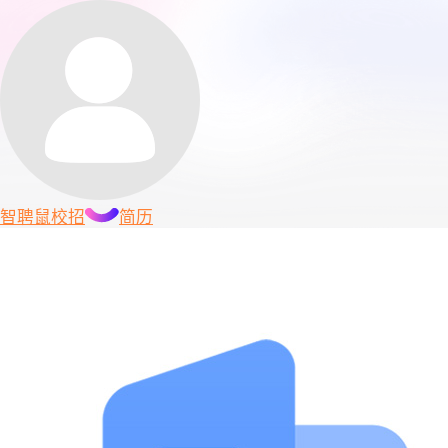
智聘鼠
校招
简历