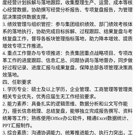
度经营计划拆解与落地跟踪，收集整理生产、运营、成本等核
心经营数据，协助撰写经营分析报告、专项复盘报告，为管理
层决策提供数据支撑。
3. 绩效管理与组织管控：参与集团组织绩效、部门绩效考核体
系的落地执行，协助完成目标拆解、过程跟踪、结果复盘与考
核复盘工作，督导各板块管理指标落地，助力降本增效、提质
增效专项工作推进。
4. 重点工作督办与专项推进：负责集团重点战略项目、专项改
革工作的进度跟踪、信息汇总、问题协调与落地督办，同步做
好过程记录、进度汇报与成果复盘，保障总部各项管理决策高
效落地。
四、任职要求
1. 学历专业：硕士及以上学历，企业管理、工商管理等管理类
相关专业优先，优秀应届生无工作经验要求。
2. 能力素养：具备扎实的逻辑思维、数据分析和公文写作能
力，擅长信息梳理、总结复盘，能够独立完成报告撰写、资料
统筹等工作；熟练使用Office办公软件，精通Excel数据统计、
PPT汇报制作。
3. 综合素质：沟通协调能力、统筹推进能力、执行力突出，工