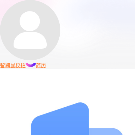
智聘鼠
校招
简历