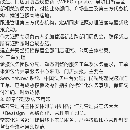
改造、门店消防合规更新（WFEO update）等项目所需全
部相关资质文件。对接业务部门、商场业主及第三方代办机
构，推进证照高效落地。
跟进管理第三方代办机构，定期同步证照办理进度与最新政
策变动。
作为证照专项负责人参加营运新店跨部门周例会，确保新店
所有证照按时合规办结。
建立并完整归档保管全部门店证照、公司主体档案。
2. 工单处理
承接法务团队分配、动态调整的服务工单及法务需求，工单
来源包含共享服务中心来电、门店提报，主要在
ServiceNow 系统、中国法务中台处理；优先处理快速通道
工单、已有成熟模板及操作指引的标准化法务事项，保证交
付准确、时效达标。
3. 印章管理及线下用印
统筹管理各主体实体印章并归档；作为管理员在法大大
（Bestsign）系统创建、管理电子印章。
常态化为各部门提供线下盖章服务，严格按照印章管理制度
监督全流程用印规范。