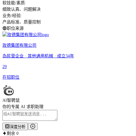
软技能/素质
:
细致认真、问题解决
业务/经验
:
产品标准、质量控制
职位来源
玫德集团有限公司
民营企业 · 其他通用机械 · 成立34年
29
在招职位
AI智聘鼠
你的专属 AI 求职助理
深度分析
剩余
0