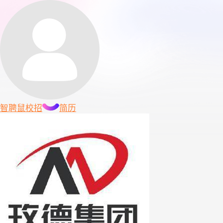
智聘鼠
校招
简历