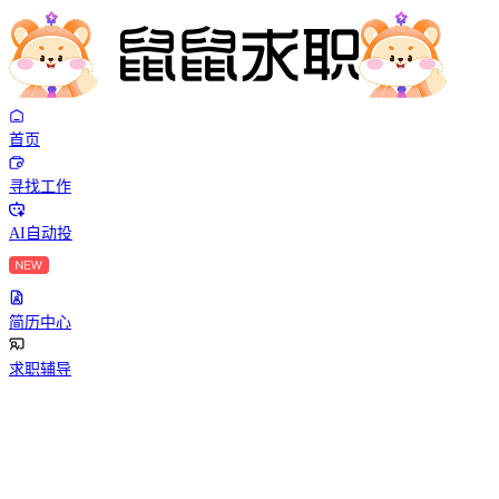
首页
寻找工作
AI自动投
简历中心
求职辅导