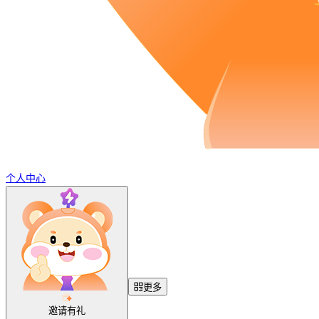
个人中心
更多
邀请有礼