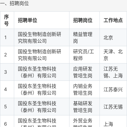
一、
招聘岗位
序
招聘单位
招聘岗位
工作地点
号
国投生物制造创新研
精益管理
1
北京
究院有限公司
岗
国投生物制造创新研
研究员
/
工
天津、北
2
究院有限公司
程师
京
国投东圣生物科技
应用研发
江苏无
3
（泰州）有限公司
管培生岗
锡
、
上海
国投东圣生物科技
内销业务
4
江苏泰兴
（泰州）有限公司
管培生岗
国投东圣生物科技
基础研发
5
江苏无锡
（泰州）有限公司
管培生岗
国投东圣生物科技
外贸业务
6
上海