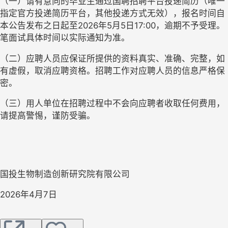
（一）
请有意向的毕业生通过国聘招聘平台投递简历
（唯一
指定官方投递简历平台，其他投递方式无效）
，
报名时间自
本公告发布之日起至
202
6
年
5
月
5
日
17
:00
，逾期不予受理
。
笔面试具体时间以实际通知为准。
（二）
应聘人员应保证所提供的资料真实、准确、完整，如
有虚假，取消应聘资格。招聘工作对应聘人员的信息严格保
密。
（三）
用人单位
在招聘过程中
不会
向应聘者收取任何费用，
请提高警惕，谨防受骗。
国投生物制造创新研究院有限公司
2026
年
4
月
7
日