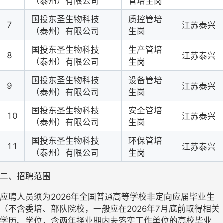
（泰州）有限公司
管培生岗
国投东圣生物科技
质控管培
7
江苏泰兴
（泰州）有限公司
生岗
国投东圣生物科技
生产管培
8
江苏泰兴
（泰州）有限公司
生岗
国投东圣生物科技
设备管培
9
江苏泰兴
（泰州）有限公司
生岗
国投东圣生物科技
安全管培
10
江苏泰兴
（泰州）有限公司
生岗
国投东圣生物科技
环保管培
11
江苏泰兴
（泰州）有限公司
生岗
二、
招聘范围
应聘人员须为
2026
年全国普通高等学校非定向应届毕业生
（不含委培、部队院校，一般应在
2026
年
7
月底前取得相关
学历、学位，含两年择业期内未落实工作单位的高
校
毕业