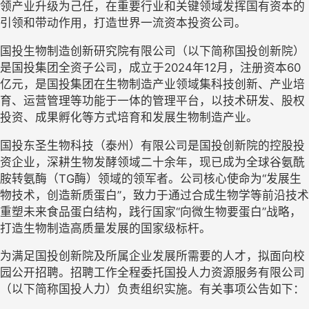
领产业升级为己任，在重要行业和关键领域发挥国有资本的
引领和带动作用，打造世界一流资本投资公司。
国投生物制造创新研究院有限公司（以下简称国投创新院）
是国投集团全资子公司，成立于
2024
年
12
月，注册资本
60
亿元，是国投集团在生物制造产业领域集科技创新、产业培
育、运营管理等功能于一体的管理平台，以技术研发、股权
投资、成果孵化等方式培育和发展生物制造产业。
国投东圣
生物科技（泰州）有限公司是国投创新院的控股投
资企业
，
深耕生物发酵领域二十余年
，现已成为全球谷氨酰
胺转氨酶（
TG
酶）领域的
领军者
。公司核心使命为
“
发展生
物技术，创造新质蛋白
”
，致力于通过合成生物学等前沿技术
重塑未来食品蛋白结构，践行国家
“
向微生物要蛋白
”
战略，
打造生物制造高质量发展的国家级标杆
。
为满足国投创新院
及所属企业
发展所需要的人才，拟面向校
园公开招聘。
招聘工作全程委托国投人力资源服务有限公司
（以下简称国投人力）负责组织实施。有关事项公告如下：