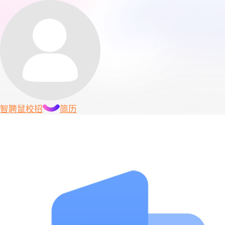
智聘鼠
校招
简历