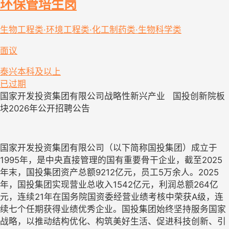
环保管培生岗
生物工程类·环境工程类·化工制药类·生物科学类
面议
泰兴
本科及以上
已过期
国家开发投资集团有限公司战略性新兴产业
国投创新院板
块
2026
年公开招聘公告
国家开发投资集团有限公司（以下简称国投集团）成立于
1995
年，是中央直接管理的国有重要骨干企业，截至
2025
年末，国投集团资产总额
9212
亿元，员工
5
万余人。
2025
年，国投集团实现营业总收入
1542
亿元，利润总额
264
亿
元，连续
21
年在国务院国资委经营业绩考核中荣获
A
级，连
续七个任期获得业绩优秀企业。国投集团始终坚持服务国家
战略，以推动结构优化、构筑美好生活、促进科技创新、引