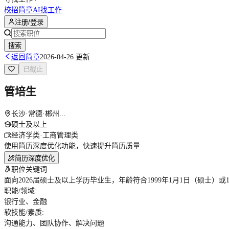
校招简章
AI找工作
注册/登录
搜索
返回简章
2026-04-26 更新
已截止
管培生
长沙·常德·郴州...
硕士及以上
经济学类·工商管理类
使用简历深度优化功能，快速提升简历质量
简历深度优化
职位关键词
面向2026届硕士及以上学历毕业生，年龄符合1999年1月1日（硕士
职能/领域
:
银行业、金融
软技能/素质
:
沟通能力、团队协作、解决问题