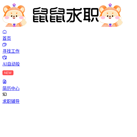
首页
寻找工作
AI自动投
简历中心
求职辅导