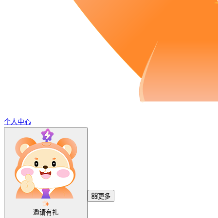
个人中心
更多
邀请有礼