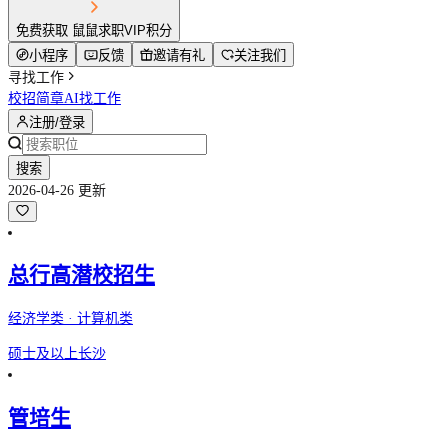
免费获取 鼠鼠求职VIP积分
小程序
反馈
邀请有礼
关注我们
寻找工作
校招简章
AI找工作
注册/登录
搜索
2026-04-26 更新
总行高潜校招生
经济学类 · 计算机类
硕士及以上
长沙
管培生