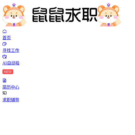
首页
寻找工作
AI自动投
简历中心
求职辅导