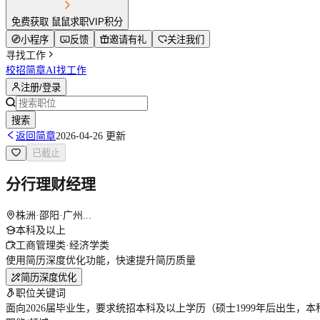
免费获取 鼠鼠求职VIP积分
小程序
反馈
邀请有礼
关注我们
寻找工作
校招简章
AI找工作
注册/登录
搜索
返回简章
2026-04-26 更新
已截止
分行理财经理
株洲·邵阳·广州...
本科及以上
工商管理类·经济学类
使用简历深度优化功能，快速提升简历质量
简历深度优化
职位关键词
面向2026届毕业生，要求统招本科及以上学历（硕士1999年后出生