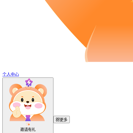
个人中心
更多
邀请有礼