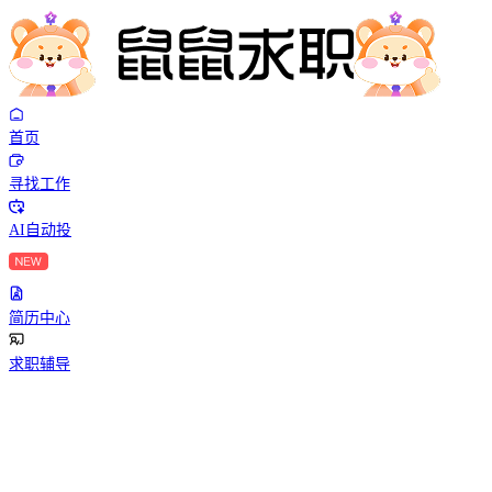
首页
寻找工作
AI自动投
简历中心
求职辅导