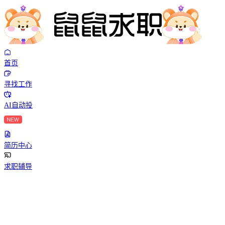
首页
寻找工作
AI自动投
简历中心
求职辅导