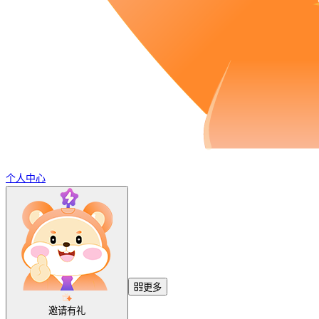
个人中心
更多
邀请有礼