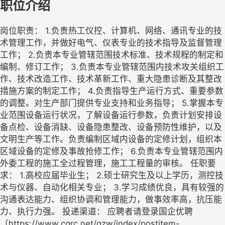
职位介绍
岗位职责： 1.负责热工仪控、计算机、网络、通讯专业的技
术管理工作，并做好电气、仪表专业的技术指导及监督管理
工作； 2.负责本专业管辖范围技术标准、技术规程的制定和
编制、修订工作； 3.负责本专业管辖范围内技术攻关组织工
作、技术改造工作、技术革新工作、重大隐患诊断及其整改
措施方案的制定工作； 4.负责指导生产运行方式、重要参数
的调整。对生产部门提供专业支持和业务指导； 5.掌握本专
业范围设备运行状况，了解设备运行参数，负责计划安排设
备点检、设备消缺、设备隐患整改、设备预防性维护，以及
文明生产等工作。负责编制区域内设备的定修计划，组织本
区域设备的定修及事故抢修工作； 6.负责本专业管辖范围内
外委工程的施工全过程管理，施工工程量的审核。 任职要
求： 1.高校应届毕业生； 2.硕士研究生及以上学历，测控技
术与仪器、自动化相关专业； 3.学习成绩优良，具有较强的
沟通表达能力、组织协调和管理能力，做事效率高，抗压能
力、执行力强。 投递渠道： 应聘者请登录国企优聘
（https://www.cqrc.net/gzw/index/postitem-