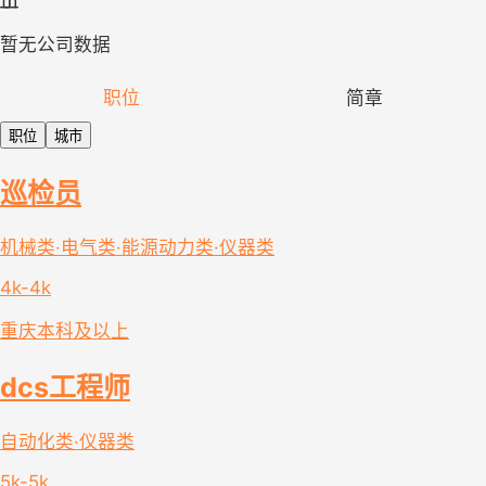
暂无公司数据
职位
简章
职位
城市
巡检员
机械类·电气类·能源动力类·仪器类
4k-4k
重庆
本科及以上
dcs工程师
自动化类·仪器类
5k-5k