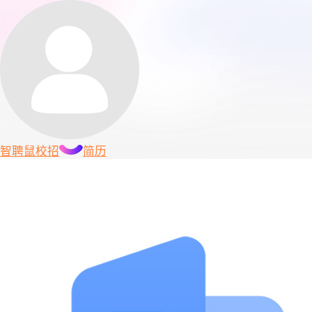
智聘鼠
校招
简历